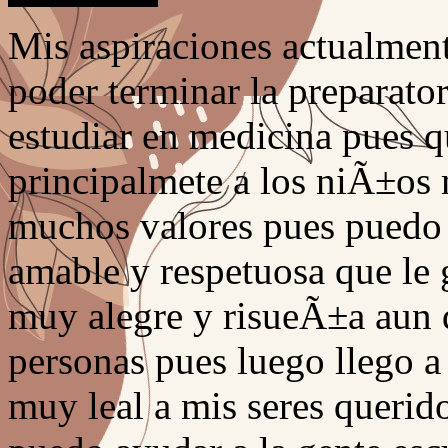
Mis aspiraciones actualment
poder terminar la preparato
estudiar en medicina pues q
principalmete a los niÃ±os
muchos valores pues puedo 
amable y respetuosa que le 
muy alegre y risueÃ±a aun 
personas pues luego llego a 
muy leal a mis seres querid