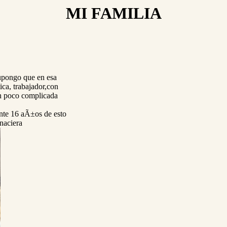
MI FAMILIA
supongo que en esa
ca, trabajador,con
un poco complicada
nte 16 aÃ±os de esto
naciera