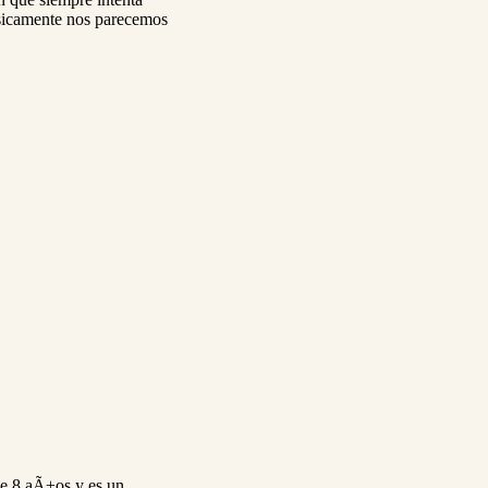
sicamente nos parecemos
ene 8 aÃ±os y es un