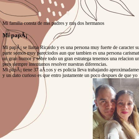
Mi familia consta de mis padres y mis dos hermanos
Mi papÃ¡
Mi papÃ¡ se llama Ricardo y es una persona muy fuerte de caracter 
parte somos muy pareciodos aun que tambien es una persona carismati
un gran humor y sobre todo un gran estratega tenemos una relacion 
pero siempre intentamos resolver nuestras diferencias.
Mi papÃ¡ tiene 37 aÃ±os y es policia lleva trabajando aproximadame
y un dato curioso es que entro justamente un poco despues de que yo 