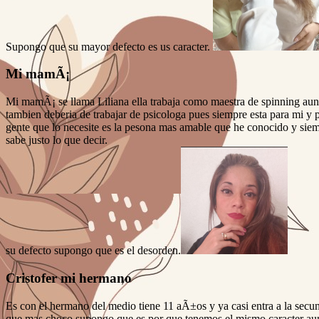
Supongo que su mayor defecto es us caracter.
Mi mamÃ¡
Mi mamÃ¡ se llama Liliana ella trabaja como maestra de spinning aun
tambien deberia de trabajar de psicologa pues siempre esta para mi y p
gente que lo necesite es la pesona mas amable que he conocido y sie
sabe justo lo que decir.
su defecto supongo que es el desorden.
Cristofer mi hermano
Es con el hermano del medio tiene 11 aÃ±os y ya casi entra a la secun
que mas choco supongo que es por que tenemos el mismo caracter aun