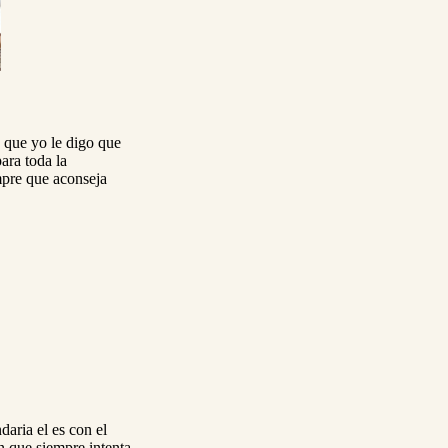
 que yo le digo que
ara toda la
mpre que aconseja
daria el es con el
 que siempre intenta