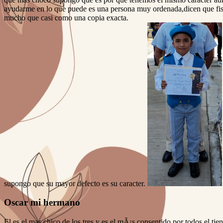
ayudarme en lo que puede es una persona muy ordenada,dicen que fi
mucho que casi como una copia exacta.
supongo que su mayor defecto es su caracter.
Oscar mi hermano
El es el mas chico de los tres y es el mÃ¡s consentido por todos el ti