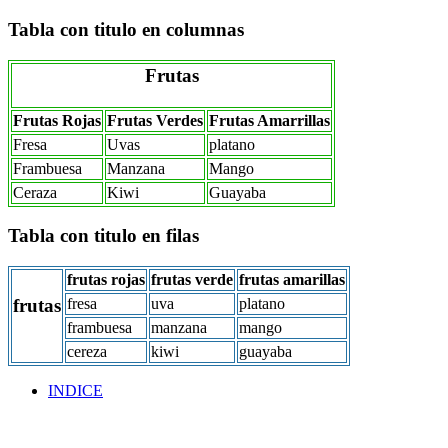
Tabla con titulo en columnas
Frutas
Frutas Rojas
Frutas Verdes
Frutas Amarrillas
Fresa
Uvas
platano
Frambuesa
Manzana
Mango
Ceraza
Kiwi
Guayaba
Tabla con titulo en filas
frutas rojas
frutas verde
frutas amarillas
frutas
fresa
uva
platano
frambuesa
manzana
mango
cereza
kiwi
guayaba
INDICE