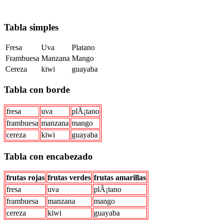
Tabla simples
Fresa
Uva
Platano
Frambuesa
Manzana
Mango
Cereza
kiwi
guayaba
Tabla con borde
fresa
uva
plÃ¡tano
frambuesa
manzana
mango
cereza
kiwi
guayaba
Tabla con encabezado
frutas rojas
frutas verdes
frutas amarillas
fresa
uva
plÃ¡tano
frambuesa
manzana
mango
cereza
kiwi
guayaba